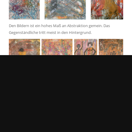
Den Bildern ist ein hohes Maß an Abstraktion gemein. Das
Gegenständliche tritt meist in den Hintergrund.
Viele seiner Werke haben ein aleatorisches Element, wobei die
Grundlage eines Bildes manchmal etwas so einfaches und
unvorhersehbares wie zufällig ausgeschüttete Farbe sein kann.
Diese komplexen Texturen mischt er gekonnt mit klaren, eher
einfachen geometrischen Formen.